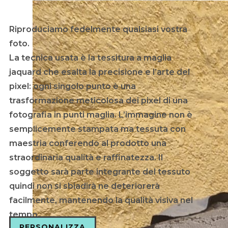
Riproduciamo fedelmente qualsiasi vostra
foto.
La tecnica usata è la tessitura a maglia
jaquard che esalta la precisione e l’arte del
pixel: ogni singolo punto è una
trasformazione meticolosa dei pixel di una
fotografia in punti maglia. L’immagine non è
semplicemente stampata ma tessuta con
maestria conferendo al prodotto una
straordinaria qualità e raffinatezza. Il
soggetto sarà parte integrante del tessuto
quindi non si sbiadirà ne deteriorerà
facilmente, mantenendo la qualità visiva nel
tempo.
PERSONALIZZA