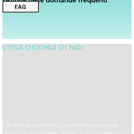
sezione delle domande frequenti
FAQ
COSA DICONO DI NOI
"​Ai I Soliti Ignoti Il Ritorno, Donato Cirella era uno degli
Ignoti che di professione ''fa plaid'' e mi ha omaggiato con