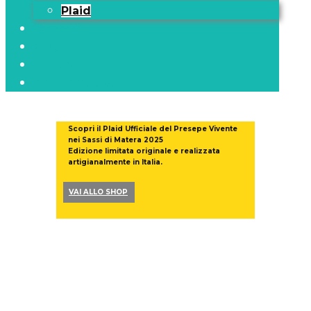
Plaid
Contatti
Blog
Gallery
Plaid Presepe
Scopri il Plaid Ufficiale del Presepe Vivente
nei Sassi di Matera 2025
Edizione limitata originale e realizzata
artigianalmente in Italia.
VAI ALLO SHOP